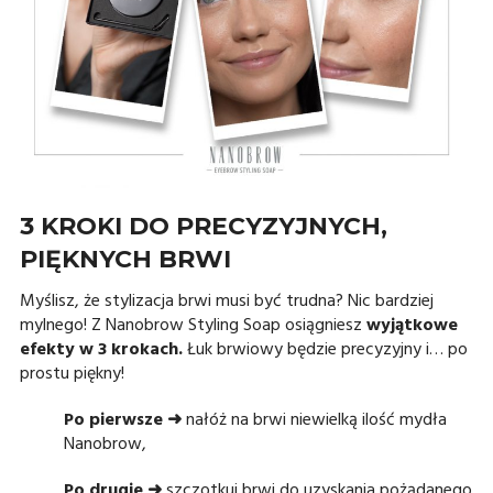
3 KROKI DO PRECYZYJNYCH,
PIĘKNYCH BRWI
Myślisz, że stylizacja brwi musi być trudna? Nic bardziej
mylnego! Z Nanobrow Styling Soap osiągniesz
wyjątkowe
efekty w 3 krokach.
Łuk brwiowy będzie precyzyjny i… po
prostu piękny!
Po pierwsze ➜
nałóż na brwi niewielką ilość mydła
Nanobrow,
Po drugie ➜
szczotkuj brwi do uzyskania pożądanego