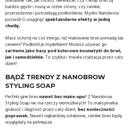
dokładnie tak, jak chcesz. Nieważne, czy Twoje brwi są
bardzo gęste i rosną w różne strony, czy cienkie,
przerzedzone i potrzebują podkreślenia. Mydło Nanobrow
pozwoli Ci osiągnąć
spektakularne efekty w jedną
chwilę.
Masz ochotę na coś innego, niż malowanie brwi pomadą lub
cieniem? Podkreśl je mydełkiem! Możesz używać go
zarówno jako bazy pod kolorowe kosmetyki do brwi,
jak i samodzielnie.
To szybka i trwała stylizacja przez cały
dzień!
BĄDŹ TRENDY Z NANOBROW
STYLING SOAP
Perfekcyjne brwi
nawet bez make-upu
? Z Nanobrow
Styling Soap nie ma rzeczy niemożliwych! To maksymalna
grubość i objętość przez cały dzień,
bez konieczności
poprawek.
Nawet najbardziej osłabione, cienkie brwi będą
wyglądały na pełniejsze.