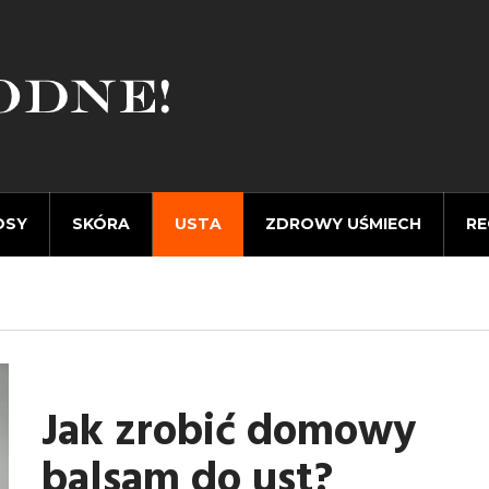
OSY
SKÓRA
USTA
ZDROWY UŚMIECH
RE
Jak zrobić domowy
balsam do ust?