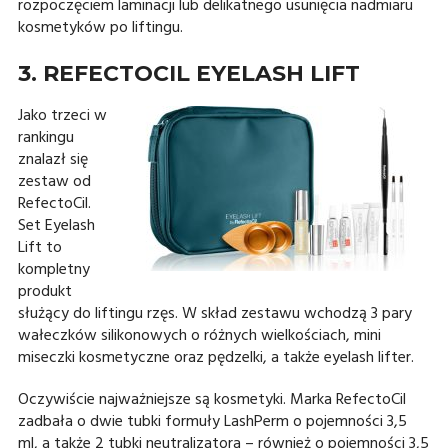
rozpoczęciem laminacji lub delikatnego usunięcia nadmiaru
kosmetyków po liftingu.
3. REFECTOCIL EYELASH LIFT
Jako trzeci w
rankingu
znalazł się
zestaw od
RefectoCil.
Set Eyelash
Lift to
kompletny
produkt
służący do liftingu rzęs. W skład zestawu wchodzą 3 pary
wałeczków silikonowych o różnych wielkościach, mini
miseczki kosmetyczne oraz pędzelki, a także eyelash lifter.
Oczywiście najważniejsze są kosmetyki. Marka RefectoCil
zadbała o dwie tubki formuły LashPerm o pojemności 3,5
ml, a także 2 tubki neutralizatora – również o pojemności 3,5