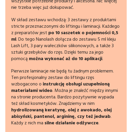
wszystkie potrzebne produkty i akcesoria. Nic więcej
nie trzeba więc już dokupować.
W skład zestawu wchodzą: 3 zestawy z produktami
stricte przeznaczonymi do liftingu i laminacji. Każdego
z preparatów jest
po 10 saszetek o pojemności 0,5
ml
. Do tego Nanolash dołącza do zestawu 5 ml kleju
Lash Lift, 3 pary wałeczków silikonowych, a także 3
sztuki grzebyków do rzęs. Dzięki temu za jego
pomocą
można wykonać aż do 10 aplikacji
.
Pierwsze laminacje nie będą tu żadnym problemem.
Ten profesjonalny zestaw do liftingu rzęs
wzbogacono o
instrukcję obsługi uzupełnioną
materiałami wideo
. Można je znaleźć między innymi
na stronie producenta. Bardzo pozytywnie wypada
też skład kosmetyków. Znajdziemy w nim
hydrolizowaną keratynę, olej z awokado, olej
abisyński, pantenol, argininę, czy też jedwab
.
Każdy z nich ma
silne działanie odżywcze
.