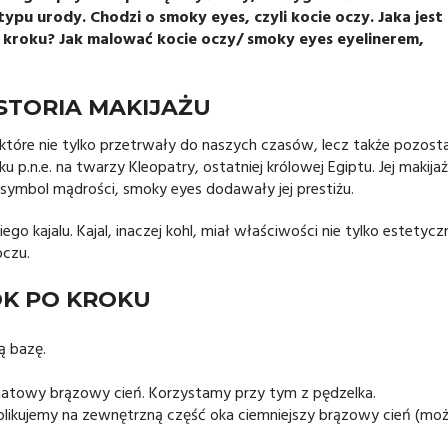
typu urody. Chodzi o smoky eyes, czyli kocie oczy. Jaka jest
o kroku? Jak malować kocie oczy/ smoky eyes eyelinerem,
ISTORIA MAKIJAŻU
które nie tylko przetrwały do naszych czasów, lecz także pozost
.n.e. na twarzy Kleopatry, ostatniej królowej Egiptu. Jej makijaż
symbol mądrości, smoky eyes dodawały jej prestiżu.
o kajalu. Kajal, inaczej kohl, miał właściwości nie tylko estetycz
oczu.
OK PO KROKU
ą bazę.
matowy brązowy cień. Korzystamy przy tym z pędzelka.
aplikujemy na zewnętrzną część oka ciemniejszy brązowy cień (mo