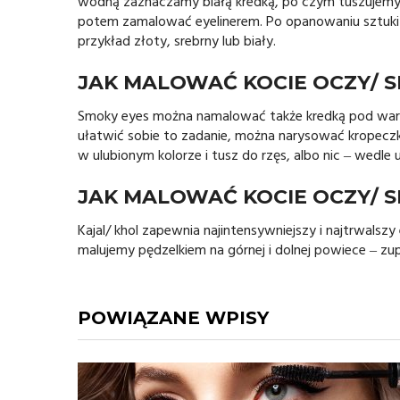
wodną zaznaczamy białą kredką, po czym tuszujemy 
potem zamalować eyelinerem. Po opanowaniu sztuki 
przykład złoty, srebrny lub biały.
JAK MALOWAĆ KOCIE OCZY/ 
Smoky eyes można namalować także kredką pod waru
ułatwić sobie to zadanie, można narysować kropeczki t
w ulubionym kolorze i tusz do rzęs, albo nic ‒ wedle 
JAK MALOWAĆ KOCIE OCZY/ 
Kajal/ khol zapewnia najintensywniejszy i najtrwalsz
malujemy pędzelkiem na górnej i dolnej powiece ‒ zupe
POWIĄZANE WPISY