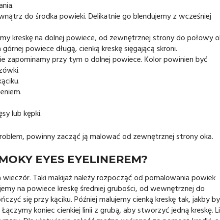
nia.
wnątrz do środka powieki. Delikatnie go blendujemy z wcześniej
my kreskę na dolnej powiece, od zewnętrznej strony do połowy o
órnej powiece długą, cienką kreskę sięgającą skroni.
e zapominamy przy tym o dolnej powiece. Kolor powinien być
zówki.
ąciku.
ieniem.
sy lub kępki.
problem, powinny zacząć ją malować od zewnętrznej strony oka.
MOKY EYES EYELINEREM?
na wieczór. Taki makijaż należy rozpocząć od pomalowania powiek
ujemy na powiece kreskę średniej grubości, od wewnętrznej do
ńczyć się przy kąciku. Później malujemy cienką kreskę tak, jakby by
ączymy koniec cienkiej linii z grubą, aby stworzyć jedną kreskę. Li