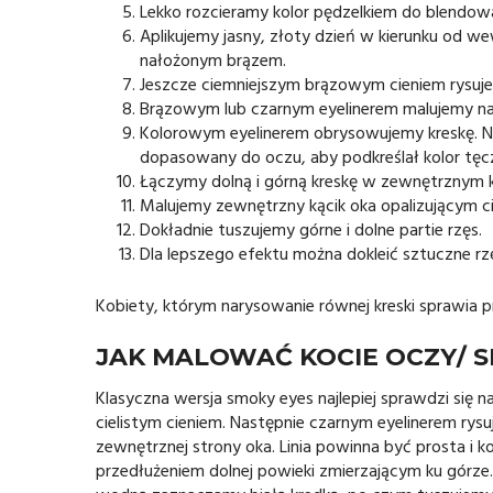
Lekko rozcieramy kolor pędzelkiem do blendowa
Aplikujemy jasny, złoty dzień w kierunku od we
nałożonym brązem.
Jeszcze ciemniejszym brązowym cieniem rysuje
Brązowym lub czarnym eyelinerem malujemy na g
Kolorowym eyelinerem obrysowujemy kreskę. Ni
dopasowany do oczu, aby podkreślał kolor tęc
Łączymy dolną i górną kreskę w zewnętrznym k
Malujemy zewnętrzny kącik oka opalizującym c
Dokładnie tuszujemy górne i dolne partie rzęs.
Dla lepszego efektu można dokleić sztuczne rzę
Kobiety, którym narysowanie równej kreski sprawia 
JAK MALOWAĆ KOCIE OCZY/ S
Klasyczna wersja smoky eyes najlepiej sprawdzi się 
cielistym cieniem. Następnie czarnym eyelinerem rys
zewnętrznej strony oka. Linia powinna być prosta i ko
przedłużeniem dolnej powieki zmierzającym ku górze. Ł