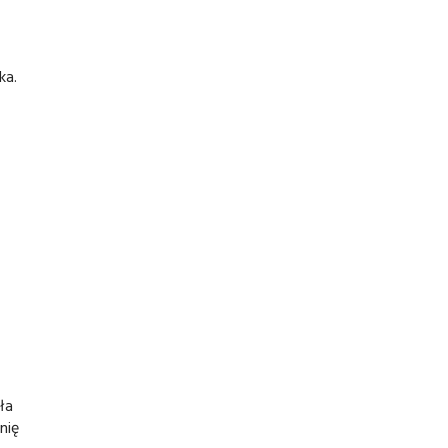
ka.
ła
nię