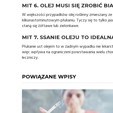
MIT 6. OLEJ MUSI SIĘ ZROBIĆ B
W większości przypadków olej roślinny zmieszany ze ś
kilkunastominutowym płukaniu. Tyczy się to tylko jasn
staną się żółtawe lub zielonkawe.
MIT 7. SSANIE OLEJU TO IDEA
Płukanie ust olejem to w żadnym wypadku nie lekarst
więc wpływa na ograniczeni powstawania wielu chor
leczniczy.
POWIĄZANE WPISY