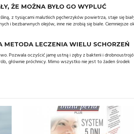
IAŁY, ŻE MOŻNA BYŁO GO WYPLUĆ
liną, z tysiącami malutkich pęcherzyków powietrza, staje się biał
ych i bezbarwnych olejów, inne nie zrobią się białe. Ciemniejsze ol
LNA METODA LECZENIA WIELU SCHORZEŃ
wo. Pozwala oczyścić jamę ustną i zęby z bakterii i drobnoustroj
ób, głównie próchnicy. Mimo wszystko nie jest to żaden środek