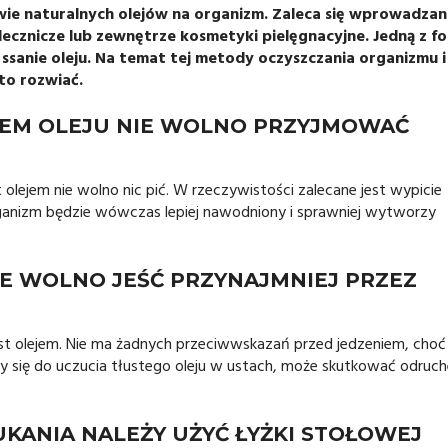
wie naturalnych olejów na organizm. Zaleca się wprowadzan
 lecznicze lub zewnętrze kosmetyki pielęgnacyjne. Jedną z f
. ssanie oleju. Na temat tej metody oczyszczania organizmu i
to rozwiać.
NIEM OLEJU NIE WOLNO PRZYJMOWAĆ
 olejem nie wolno nic pić. W rzeczywistości zalecane jest wypicie
organizm będzie wówczas lepiej nawodniony i sprawniej wytworzy
NIE WOLNO JEŚĆ PRZYNAJMNIEJ PRZEZ
 ust olejem. Nie ma żadnych przeciwwskazań przed jedzeniem, choć
iły się do uczucia tłustego oleju w ustach, może skutkować odruc
KANIA NALEŻY UŻYĆ ŁYŻKI STOŁOWEJ