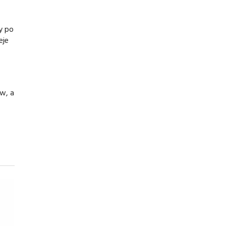
y po
eje
ów, a