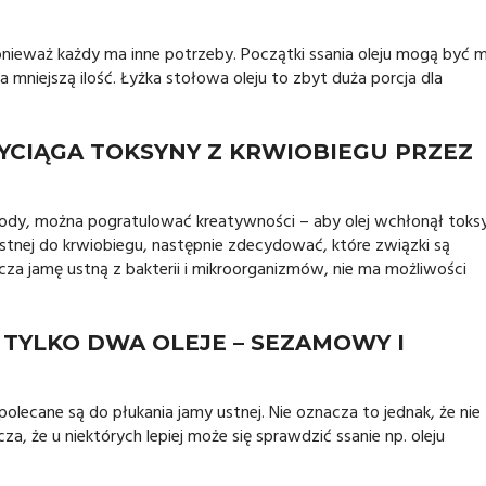
ponieważ każdy ma inne potrzeby. Początki ssania oleju mogą być 
niejszą ilość. Łyżka stołowa oleju to zbyt duża porcja dla
WYCIĄGA TOKSYNY Z KRWIOBIEGU PRZEZ
etody, można pogratulować kreatywności – aby olej wchłonął toks
stnej do krwiobiegu, następnie zdecydować, które związki są
cza jamę ustną z bakterii i mikroorganizmów, nie ma możliwości
Ę TYLKO DWA OLEJE – SEZAMOWY I
 polecane są do płukania jamy ustnej. Nie oznacza to jednak, że nie
 że u niektórych lepiej może się sprawdzić ssanie np. oleju