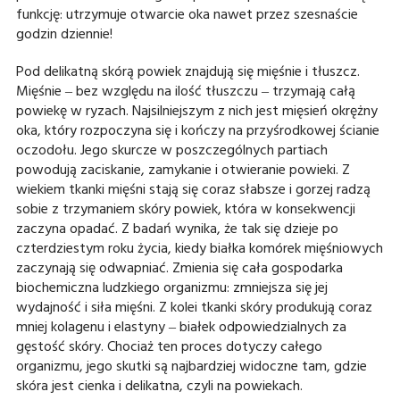
funkcję: utrzymuje otwarcie oka nawet przez szesnaście
godzin dziennie!
Pod delikatną skórą powiek znajdują się mięśnie i tłuszcz.
Mięśnie ‒ bez względu na ilość tłuszczu ‒ trzymają całą
powiekę w ryzach. Najsilniejszym z nich jest mięsień okrężny
oka, który rozpoczyna się i kończy na przyśrodkowej ścianie
oczodołu. Jego skurcze w poszczególnych partiach
powodują zaciskanie, zamykanie i otwieranie powieki. Z
wiekiem tkanki mięśni stają się coraz słabsze i gorzej radzą
sobie z trzymaniem skóry powiek, która w konsekwencji
zaczyna opadać. Z badań wynika, że tak się dzieje po
czterdziestym roku życia, kiedy białka komórek mięśniowych
zaczynają się odwapniać. Zmienia się cała gospodarka
biochemiczna ludzkiego organizmu: zmniejsza się jej
wydajność i siła mięśni. Z kolei tkanki skóry produkują coraz
mniej kolagenu i elastyny ‒ białek odpowiedzialnych za
gęstość skóry. Chociaż ten proces dotyczy całego
organizmu, jego skutki są najbardziej widoczne tam, gdzie
skóra jest cienka i delikatna, czyli na powiekach.