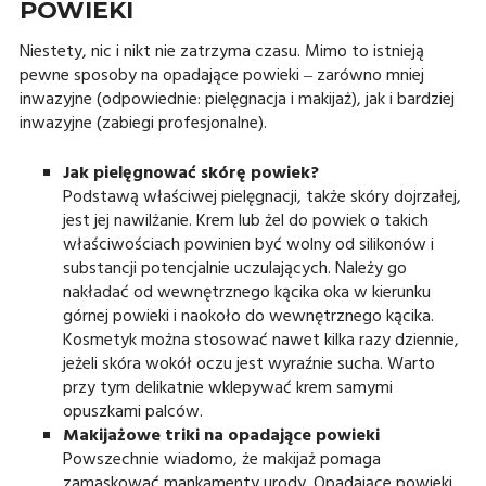
POWIEKI
Niestety, nic i nikt nie zatrzyma czasu. Mimo to istnieją
pewne sposoby na opadające powieki ‒ zarówno mniej
inwazyjne (odpowiednie: pielęgnacja i makijaż), jak i bardziej
inwazyjne (zabiegi profesjonalne).
Jak pielęgnować skórę powiek?
Podstawą właściwej pielęgnacji, także skóry dojrzałej,
jest jej nawilżanie. Krem lub żel do powiek o takich
właściwościach powinien być wolny od silikonów i
substancji potencjalnie uczulających. Należy go
nakładać od wewnętrznego kącika oka w kierunku
górnej powieki i naokoło do wewnętrznego kącika.
Kosmetyk można stosować nawet kilka razy dziennie,
jeżeli skóra wokół oczu jest wyraźnie sucha. Warto
przy tym delikatnie wklepywać krem samymi
opuszkami palców.
Makijażowe triki na opadające powieki
Powszechnie wiadomo, że makijaż pomaga
zamaskować mankamenty urody. Opadające powieki