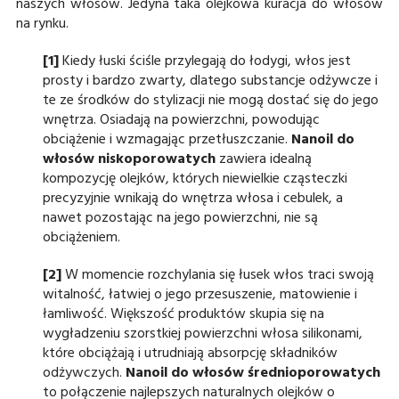
naszych włosów. Jedyna taka olejkowa kuracja do włosów
na rynku.
[1]
Kiedy łuski ściśle przylegają do łodygi, włos jest
prosty i bardzo zwarty, dlatego substancje odżywcze i
te ze środków do stylizacji nie mogą dostać się do jego
wnętrza. Osiadają na powierzchni, powodując
obciążenie i wzmagając przetłuszczanie.
Nanoil do
włosów niskoporowatych
zawiera idealną
kompozycję olejków, których niewielkie cząsteczki
precyzyjnie wnikają do wnętrza włosa i cebulek, a
nawet pozostając na jego powierzchni, nie są
obciążeniem.
[2]
W momencie rozchylania się łusek włos traci swoją
witalność, łatwiej o jego przesuszenie, matowienie i
łamliwość. Większość produktów skupia się na
wygładzeniu szorstkiej powierzchni włosa silikonami,
które obciążają i utrudniają absorpcję składników
odżywczych.
Nanoil do włosów średnioporowatych
to połączenie najlepszych naturalnych olejków o