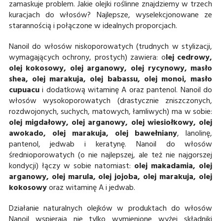
zamaskuje problem. Jakie olejki roślinne znajdziemy w trzech
kuracjach do włosów? Najlepsze, wyselekcjonowane ze
starannością i połączone w idealnych proporcjach.
Nanoil do włosów niskoporowatych (trudnych w stylizacji,
wymagających ochrony, prostych) zawiera: o
lej cedrowy,
olej kokosowy, olej arganowy, olej rycynowy, masło
shea, olej marakuja, olej babassu, olej monoi, masło
cupuacu
i dodatkową witaminę A oraz pantenol. Nanoil do
włosów wysokoporowatych (drastycznie zniszczonych,
rozdwojonych, suchych, matowych, łamliwych) ma w sobie:
olej migdałowy, olej arganowy, olej wiesiołkowy, olej
awokado, olej marakuja, olej bawełniany
, lanolinę,
pantenol, jedwab i keratynę. Nanoil do włosów
średnioporowatych (o nie najlepszej, ale też nie najgorszej
kondycji) łączy w sobie natomiast:
olej makadamia, olej
arganowy, olej marula, olej jojoba, olej marakuja, olej
kokosowy
oraz witaminę A i jedwab.
Działanie naturalnych olejków w produktach do włosów
Nanoil wspierają nie tylko wymienione wyżej składniki