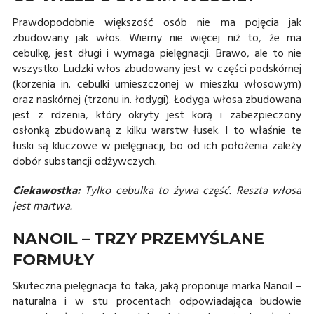
Prawdopodobnie większość osób nie ma pojęcia jak
zbudowany jak włos. Wiemy nie więcej niż to, że ma
cebulkę, jest długi i wymaga pielęgnacji. Brawo, ale to nie
wszystko. Ludzki włos zbudowany jest w części podskórnej
(korzenia in. cebulki umieszczonej w mieszku włosowym)
oraz naskórnej (trzonu in. łodygi). Łodyga włosa zbudowana
jest z rdzenia, który okryty jest korą i zabezpieczony
osłonką zbudowaną z kilku warstw łusek. I to właśnie te
łuski są kluczowe w pielęgnacji, bo od ich położenia zależy
dobór substancji odżywczych.
Ciekawostka:
Tylko cebulka to żywa część. Reszta włosa
jest martwa.
NANOIL – TRZY PRZEMYŚLANE
FORMUŁY
Skuteczna pielęgnacja to taka, jaką proponuje marka Nanoil –
naturalna i w stu procentach odpowiadająca budowie