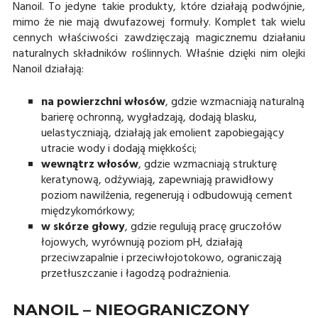
Nanoil. To jedyne takie produkty, które działają podwójnie,
mimo że nie mają dwufazowej formuły. Komplet tak wielu
cennych właściwości zawdzięczają magicznemu działaniu
naturalnych składników roślinnych. Właśnie dzięki nim olejki
Nanoil działają:
na powierzchni włosów
, gdzie wzmacniają naturalną
barierę ochronną, wygładzają, dodają blasku,
uelastyczniają, działają jak emolient zapobiegający
utracie wody i dodają miękkości;
wewnątrz włosów
, gdzie wzmacniają strukturę
keratynową, odżywiają, zapewniają prawidłowy
poziom nawilżenia, regenerują i odbudowują cement
międzykomórkowy;
w skórze głowy
, gdzie regulują pracę gruczołów
łojowych, wyrównują poziom pH, działają
przeciwzapalnie i przeciwłojotokowo, ograniczają
przetłuszczanie i łagodzą podrażnienia.
NANOIL – NIEOGRANICZONY