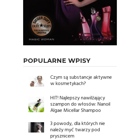
POPULARNE WPISY
Czym są substancje aktywne
w kosmetykach?
HIT! Najlepszy nawilżający
szampon do włosów: Nanoil
Algae Micellar Shampoo
3 powody, dla których nie
należy myć twarzy pod
prysznicem