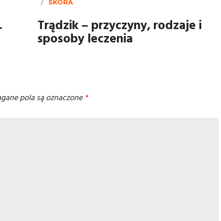
SKÓRA
.
Trądzik – przyczyny, rodzaje i
sposoby leczenia
ane pola są oznaczone
*