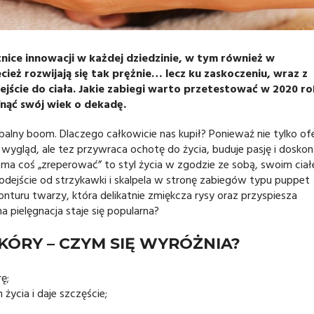
nice innowacji w każdej dziedzinie, w tym również w
cież rozwijają się tak prężnie… lecz ku zaskoczeniu, wraz z
jście do ciała. Jakie zabiegi warto przetestować w 2020 r
fnąć swój wiek o dekadę.
obalny boom. Dlaczego całkowicie nas kupił? Ponieważ nie tylko of
 wygląd, ale tez przywraca ochotę do życia, buduje pasję i doskon
ki ma coś „zreperować” to styl życia w zgodzie ze sobą, swoim cia
odejście od strzykawki i skalpela w stronę zabiegów typu puppet
onturu twarzy, która delikatnie zmiękcza rysy oraz przyspiesza
 pielęgnacja staje się popularna?
KÓRY – CZYM SIĘ WYRÓŻNIA?
ę;
 życia i daje szczęście;