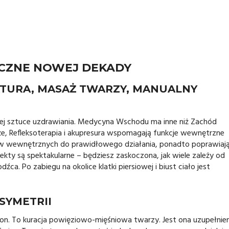
YCZNE NOWEJ DEKADY
TURA, MASAŻ TWARZY, MANUALNY
iej sztuce uzdrawiania. Medycyna Wschodu ma inne niż Zachód
saże, Refleksoterapia i akupresura wspomagają funkcje wewnętrzne
ów wewnętrznych do prawidłowego działania, ponadto poprawiaj
Efekty są spektakularne – będziesz zaskoczona, jak wiele zależy od
a. Po zabiegu na okolice klatki piersiowej i biust ciało jest
SYMETRII
ation. To kuracja powięziowo-mięśniowa twarzy. Jest ona uzupełnie