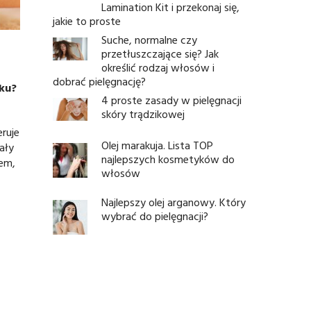
Lamination Kit i przekonaj się,
jakie to proste
Suche, normalne czy
przetłuszczające się? Jak
określić rodzaj włosów i
dobrać pielęgnację?
oku?
4 proste zasady w pielęgnacji
skóry trądzikowej
eruje
Olej marakuja. Lista TOP
ały
najlepszych kosmetyków do
łem,
włosów
Najlepszy olej arganowy. Który
wybrać do pielęgnacji?