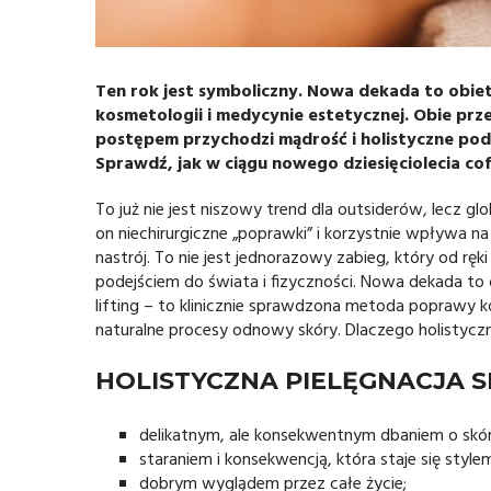
Ten rok jest symboliczny. Nowa dekada to obiet
kosmetologii i medycynie estetycznej. Obie prze
postępem przychodzi mądrość i holistyczne pode
Sprawdź, jak w ciągu nowego dziesięciolecia co
To już nie jest niszowy trend dla outsiderów, lecz gl
on niechirurgiczne „poprawki” i korzystnie wpływa na
nastrój. To nie jest jednorazowy zabieg, który od rę
podejściem do świata i fizyczności. Nowa dekada to 
lifting – to klinicznie sprawdzona metoda poprawy k
naturalne procesy odnowy skóry. Dlaczego holistyczna
HOLISTYCZNA PIELĘGNACJA S
delikatnym, ale konsekwentnym dbaniem o skór
staraniem i konsekwencją, która staje się stylem
dobrym wyglądem przez całe życie;