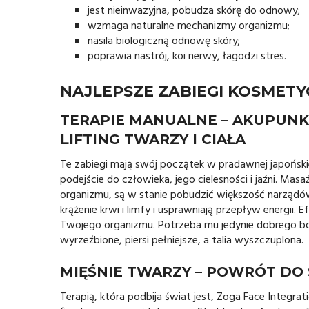
jest nieinwazyjna, pobudza skórę do odnowy;
wzmaga naturalne mechanizmy organizmu;
nasila biologiczną odnowę skóry;
poprawia nastrój, koi nerwy, łagodzi stres.
NAJLEPSZE ZABIEGI KOSMET
TERAPIE MANUALNE – AKUPUNK
LIFTING TWARZY I CIAŁA
Te zabiegi mają swój początek w pradawnej japońsk
podejście do człowieka, jego cielesności i jaźni. Ma
organizmu, są w stanie pobudzić większość narząd
krążenie krwi i limfy i usprawniają przepływ energii. 
Twojego organizmu. Potrzeba mu jedynie dobrego bodźc
wyrzeźbione, piersi pełniejsze, a talia wyszczuplona.
MIĘŚNIE TWARZY – POWRÓT DO 
Terapią, która podbija świat jest, Zoga Face Integr