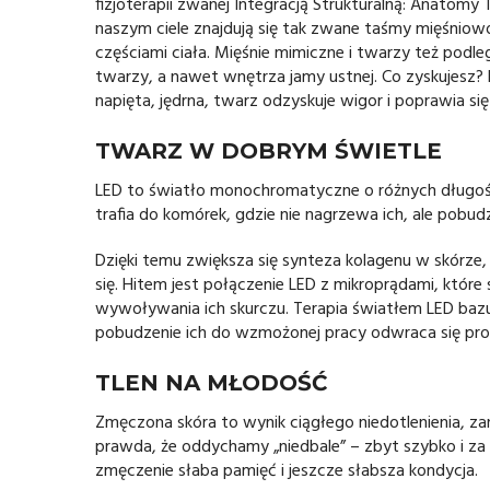
fizjoterapii zwanej Integracją Strukturalną: Anatom
naszym ciele znajdują się tak zwane taśmy mięśnio
częściami ciała. Mięśnie mimiczne i twarzy też po
twarzy, a nawet wnętrza jamy ustnej. Co zyskujesz? Li
napięta, jędrna, twarz odzyskuje wigor i poprawia się 
TWARZ W DOBRYM ŚWIETLE
LED to światło monochromatyczne o różnych długości
trafia do komórek, gdzie nie nagrzewa ich, ale pobud
Dzięki temu zwiększa się synteza kolagenu w skórze, 
się. Hitem jest połączenie LED z mikroprądami, któr
wywoływania ich skurczu. Terapia światłem LED bazuje
pobudzenie ich do wzmożonej pracy odwraca się proce
TLEN NA MŁODOŚĆ
Zmęczona skóra to wynik ciągłego niedotlenienia, 
prawda, że oddychamy „niedbale” – zbyt szybko i za
zmęczenie słaba pamięć i jeszcze słabsza kondycja.