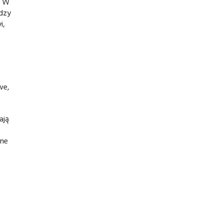
. W
̨dzy
i,
we,
ają
wne