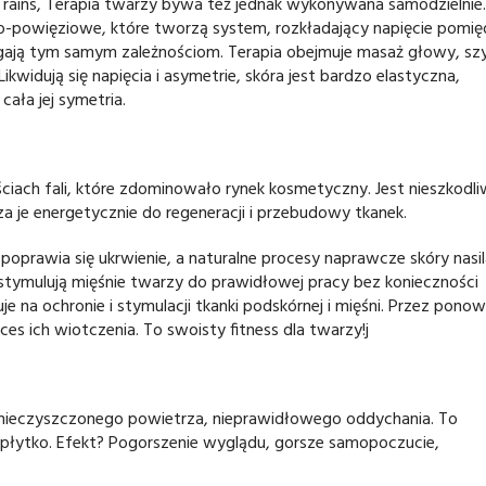
y Trains, Terapia twarzy bywa też jednak wykonywana samodzielnie
wo-powięziowe, które tworzą system, rozkładający napięcie pomie
dlegają tym samym zależnościom. Terapia obejmuje masaż głowy, szy
kwidują się napięcia i asymetrie, skóra jest bardzo elastyczna,
cała jej symetria.
ach fali, które zdominowało rynek kosmetyczny. Jest nieszkodli
za je energetycznie do regeneracji i przebudowy tkanek.
poprawia się ukrwienie, a naturalne procesy naprawcze skóry nasil
e stymulują mięśnie twarzy do prawidłowej pracy bez konieczności
 na ochronie i stymulacji tkanki podskórnej i mięśni. Przez pono
s ich wiotczenia. To swoisty fitness dla twarzy!j
zanieczyszczonego powietrza, nieprawidłowego oddychania. To
 płytko. Efekt? Pogorszenie wyglądu, gorsze samopoczucie,